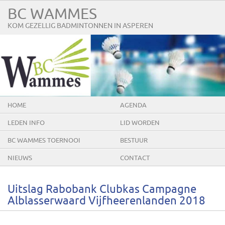
BC WAMMES
KOM GEZELLIG BADMINTONNEN IN ASPEREN
HOME
AGENDA
LEDEN INFO
LID WORDEN
BC WAMMES TOERNOOI
BESTUUR
NIEUWS
CONTACT
Uitslag Rabobank Clubkas Campagne
Alblasserwaard Vijfheerenlanden 2018