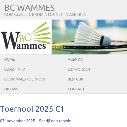
BC WAMMES
KOM GEZELLIG BADMINTONNEN IN ASPEREN
HOME
AGENDA
LEDEN INFO
LID WORDEN
BC WAMMES TOERNOOI
BESTUUR
NIEUWS
CONTACT
Toernooi 2025 C1
07. november 2025
·
Schrijf een reactie