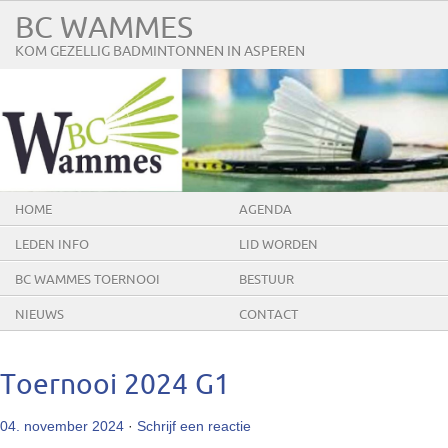
BC WAMMES
KOM GEZELLIG BADMINTONNEN IN ASPEREN
HOME
AGENDA
LEDEN INFO
LID WORDEN
BC WAMMES TOERNOOI
BESTUUR
NIEUWS
CONTACT
Toernooi 2024 G1
04. november 2024
·
Schrijf een reactie