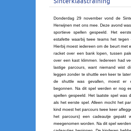
Sinterklaastraining
Donderdag 29 november vond de Sinter
Herwijnen met ons mee. Deze avond was 
sportieve spellen gespeeld.
Het eers
estafette waarbij twee teams het tegen
Hierbij moest iedereen om de beurt met e
racket over een bank lopen, tussen pa
over een kast klimmen. Iedereen had vee
lastige parcours, want niemand wist di
leggen zonder te shuttle een keer te late
de shuttle was gevallen, moest er 
begonnen. Na dit spel werden er nog e
spellen gespeeld. Het laatste spel was d
als het eerste spel. Alleen mocht het pa
kind moest het parcours twee keer aflegge
het parcours) een cadeautje gepakt 
meegenomen worden. Na dit spel werden 
cadeautjes beginnen. De kinderen hebb