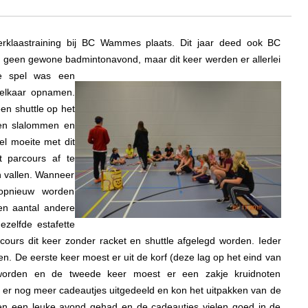
klaastraining bij BC Wammes plaats. Dit jaar deed ook BC
geen gewone badmintonavond, maar dit keer werden er allerlei
te spel was een
 elkaar opnamen.
en shuttle op het
len slalommen en
l moeite met dit
t parcours af te
n vallen. Wanneer
opnieuw worden
en aantal andere
ezelfde estafette
rcours dit keer zonder racket en shuttle afgelegd worden. Ieder
n. De eerste keer moest er uit de korf (deze lag op het eind van
worden en de tweede keer moest er een zakje kruidnoten
er nog meer cadeautjes uitgedeeld en kon het uitpakken van de
en een leuke avond gehad en de cadeautjes vielen goed in de