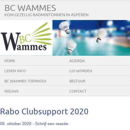
BC WAMMES
KOM GEZELLIG BADMINTONNEN IN ASPEREN
HOME
AGENDA
LEDEN INFO
LID WORDEN
BC WAMMES TOERNOOI
BESTUUR
NIEUWS
CONTACT
Rabo Clubsupport 2020
08. oktober 2020
·
Schrijf een reactie