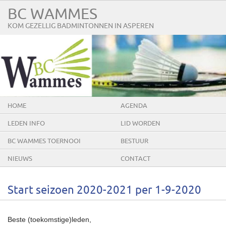
BC WAMMES
KOM GEZELLIG BADMINTONNEN IN ASPEREN
HOME
AGENDA
LEDEN INFO
LID WORDEN
BC WAMMES TOERNOOI
BESTUUR
NIEUWS
CONTACT
Start seizoen 2020-2021 per 1-9-2020
Beste (toekomstige)leden,