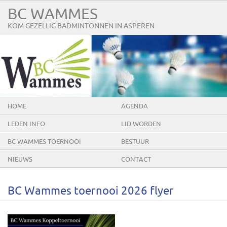
BC WAMMES
KOM GEZELLIG BADMINTONNEN IN ASPEREN
HOME
AGENDA
LEDEN INFO
LID WORDEN
BC WAMMES TOERNOOI
BESTUUR
NIEUWS
CONTACT
BC Wammes toernooi 2026 flyer