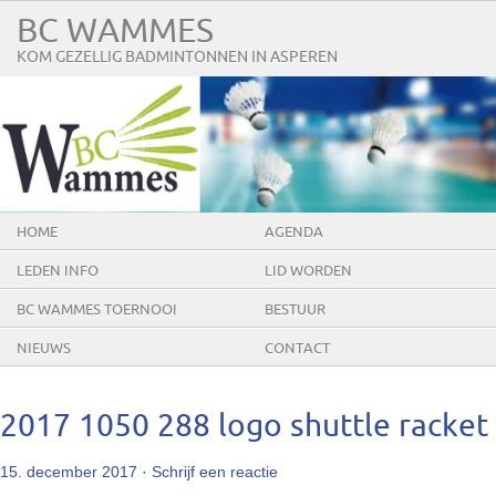
BC WAMMES
KOM GEZELLIG BADMINTONNEN IN ASPEREN
HOME
AGENDA
LEDEN INFO
LID WORDEN
BC WAMMES TOERNOOI
BESTUUR
NIEUWS
CONTACT
2017 1050 288 logo shuttle racket
15. december 2017
·
Schrijf een reactie