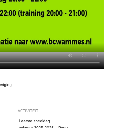
eniging.
ACTIVITEIT
Laatste speeldag
seizoen 2025-2026 + Party